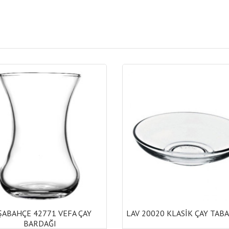
ŞABAHÇE 42771 VEFA ÇAY
LAV 20020 KLASİK ÇAY TABAĞ
BARDAĞI
ŞABAHÇE 42771 VEFA ÇAY
LAV 20020 KLASİK ÇAY TABAĞ
BARDAĞI