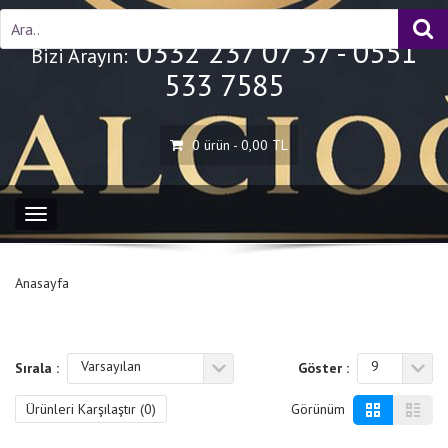
0332 237 07 37 - 0551
Bizi Arayın:
533 7585
0 ürün - 0,00 TL
Toggle
navigation
Anasayfa
Varsayılan
9
Sırala :
Göster :
Ürünleri Karşılaştır (
0
)
Görünüm