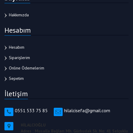
Hakkımızda
Hesabım
Hesabım
Siparişlerim
Online Ödemelerim
Sepetim
İletişim
0551 533 75 85
hilalcisefa@gmail.com
HİLALCIOĞLU
Adres : Musalla Bağları Mh. Gürbudak Sk. No: 41 Selçuklu