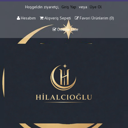
Hoşgeldin ziyaretçi,
Giriş Yap
veya
Üye Ol
Hesabım
Alışveriş Sepeti
Favori Ürünlerim (
0
)
Ödeme Ekle