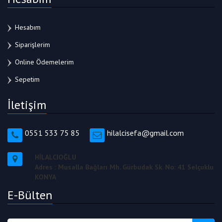
Hesabım
Siparişlerim
Online Ödemelerim
Sepetim
İletişim
0551 533 75 85
hilalcisefa@gmail.com
HİLALCIOĞLU
Adres : Musalla Bağları Mh. Gürbudak Sk. No: 41 Selçuklu
KONYA
E-Bülten