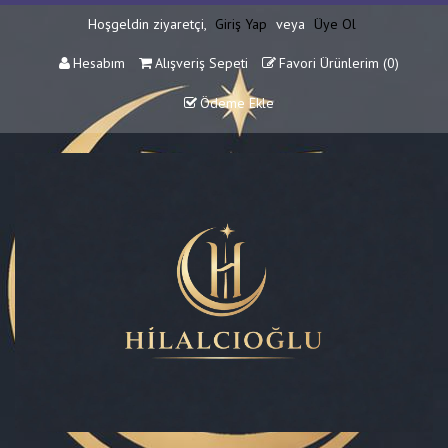
Hoşgeldin ziyaretçi,
Giriş Yap
veya
Üye Ol
Hesabım
Alışveriş Sepeti
Favori Ürünlerim (
0
)
Ödeme Ekle