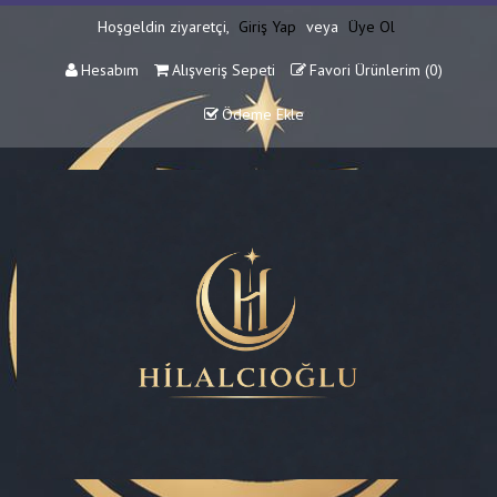
Hoşgeldin ziyaretçi,
Giriş Yap
veya
Üye Ol
Hesabım
Alışveriş Sepeti
Favori Ürünlerim (
0
)
Ödeme Ekle