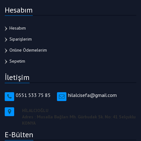
Hesabım
Hesabım
Siparişlerim
Online Ödemelerim
Sepetim
İletişim
0551 533 75 85
hilalcisefa@gmail.com
HİLALCIOĞLU
Adres : Musalla Bağları Mh. Gürbudak Sk. No: 41 Selçuklu
KONYA
E-Bülten