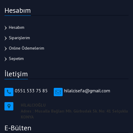
Hesabım
Hesabım
Siparişlerim
Online Ödemelerim
Sepetim
İletişim
0551 533 75 85
hilalcisefa@gmail.com
HİLALCIOĞLU
Adres : Musalla Bağları Mh. Gürbudak Sk. No: 41 Selçuklu
KONYA
E-Bülten