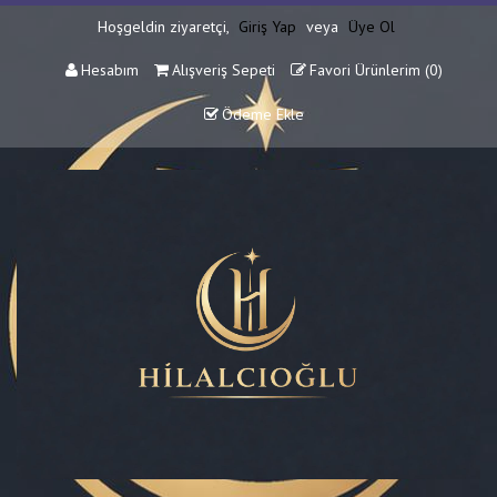
Hoşgeldin ziyaretçi,
Giriş Yap
veya
Üye Ol
Hesabım
Alışveriş Sepeti
Favori Ürünlerim (
0
)
Ödeme Ekle